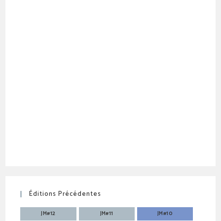
Éditions Précédentes
JM#12
JM#11
JM#10