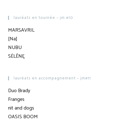
lauréats en tournée – jm #10
MARSAVRIL
[Na]
NUBU
SĖLĒNĘ
lauréats en accompagnement – jm#11
Duo Brady
Franges
nit and dogs
OASIS BOOM