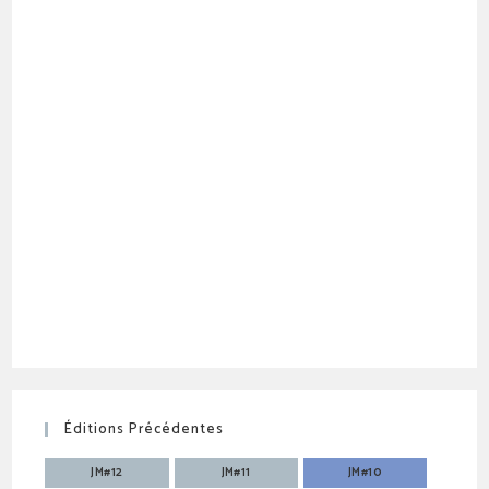
Éditions Précédentes
JM#12
JM#11
JM#10