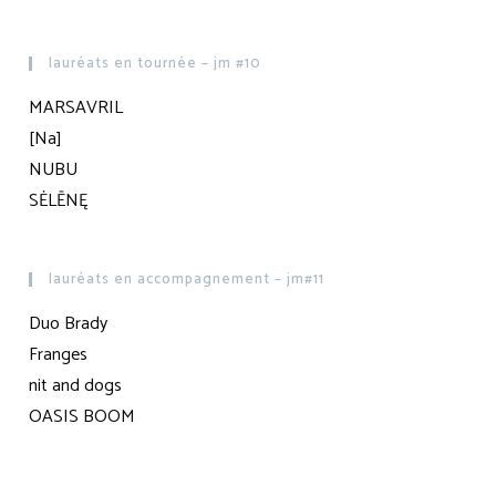
lauréats en tournée – jm #10
MARSAVRIL
[Na]
NUBU
SĖLĒNĘ
lauréats en accompagnement – jm#11
Duo Brady
Franges
nit and dogs
OASIS BOOM