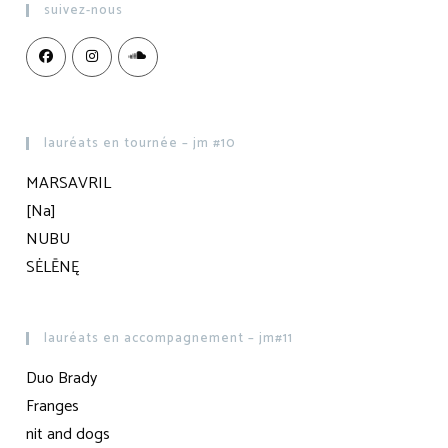
suivez-nous
lauréats en tournée – jm #10
MARSAVRIL
[Na]
NUBU
SĖLĒNĘ
lauréats en accompagnement – jm#11
Duo Brady
Franges
nit and dogs